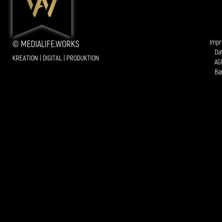
Imp
© MEDIALIFE.WORKS
Da
KREATION | DIGITAL | PRODUKTION
AG
Bar