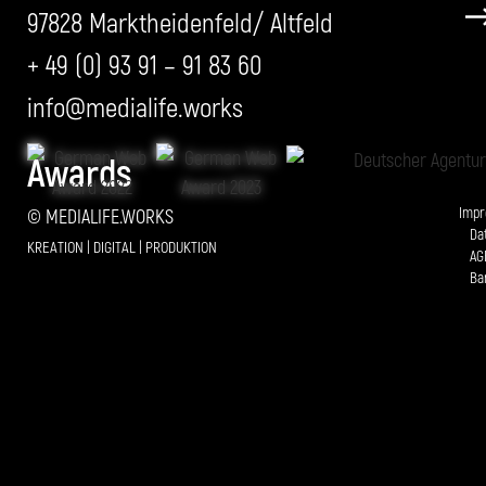
97828 Marktheidenfeld/ Altfeld
+ 49 (0) 93 91 – 91 83 60
info@medialife.works
Awards
Imp
© MEDIALIFE.WORKS
Da
KREATION | DIGITAL | PRODUKTION
AG
Bar