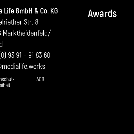
a Life GmbH & Co. KG
Awards
lriether Str. 8
8 Marktheidenfeld/
ld
(0) 93 91 – 91 83 60
@medialife.works
nschutz
AGB
eiheit