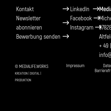
Kontakt
LinkedIn
Medi
Newsletter
Facebook
Miche
abonnieren
Instagram
9782
Bewerbung senden
Altfe
+ 49 
info
Impressum
Date
© MEDIALIFE.WORKS
Barrierefr
KREATION | DIGITAL |
PRODUKTION