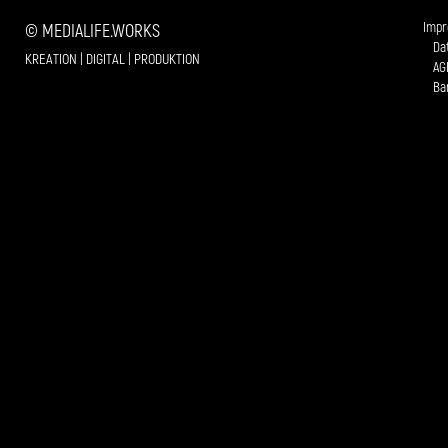
Imp
© MEDIALIFE.WORKS
Da
KREATION | DIGITAL | PRODUKTION
AG
Bar